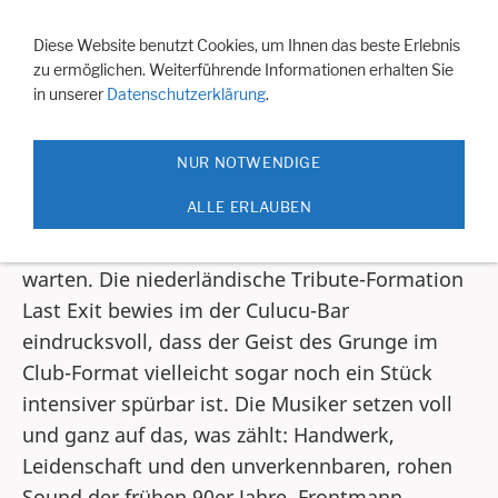
Navigation einblenden
Diese Website benutzt Cookies, um Ihnen das beste Erlebnis
zu ermöglichen. Weiterführende Informationen erhalten Sie
in unserer
Datenschutzerklärung
.
Last Exit - Pearl Jam Tribute am 31.5. im
Culucu
NUR NOTWENDIGE
Wer den authentischen Sound der Seattle-
ALLE ERLAUBEN
Legenden Pearl Jam sucht, musste nicht auf die
nächste Tournee von Eddie Vedder und Co.
warten. Die niederländische Tribute-Formation
Last Exit bewies im der Culucu-Bar
eindrucksvoll, dass der Geist des Grunge im
Club-Format vielleicht sogar noch ein Stück
intensiver spürbar ist. Die Musiker setzen voll
und ganz auf das, was zählt: Handwerk,
Leidenschaft und den unverkennbaren, rohen
Sound der frühen 90er Jahre. Frontmann