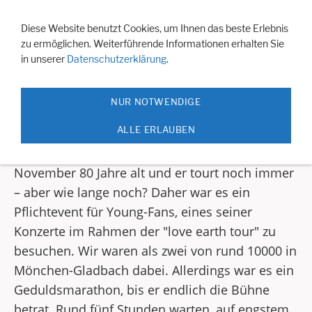
Navigation einblenden
Diese Website benutzt Cookies, um Ihnen das beste Erlebnis
zu ermöglichen. Weiterführende Informationen erhalten Sie
Neil Young
in unserer
Datenschutzerklärung
.
NUR NOTWENDIGE
Neil Young & the Chrome Hearts
ALLE ERLAUBEN
Vielleicht war es die letzte Gelegenheit ihn
nochmal live zu erleben. Immerhin wird er im
November 80 Jahre alt und er tourt noch immer
– aber wie lange noch? Daher war es ein
Pflichtevent für Young-Fans, eines seiner
Konzerte im Rahmen der "love earth tour" zu
besuchen. Wir waren als zwei von rund 10000 in
Mönchen-Gladbach dabei. Allerdings war es ein
Geduldsmarathon, bis er endlich die Bühne
betrat. Rund fünf Stunden warten, auf engstem