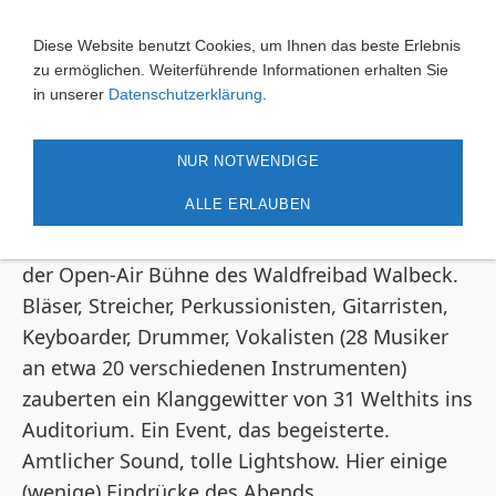
Navigation einblenden
Diese Website benutzt Cookies, um Ihnen das beste Erlebnis
zu ermöglichen. Weiterführende Informationen erhalten Sie
High Fidelity
in unserer
Datenschutzerklärung
.
NUR NOTWENDIGE
High-Fidelity im Waldfreibad Walbeck
ALLE ERLAUBEN
Rund 2000 Zuschauer verfolgten das Konzert
des Rock-und Pop-Orchesters High Fidelity auf
der Open-Air Bühne des Waldfreibad Walbeck.
Bläser, Streicher, Perkussionisten, Gitarristen,
Keyboarder, Drummer, Vokalisten (28 Musiker
an etwa 20 verschiedenen Instrumenten)
zauberten ein Klanggewitter von 31 Welthits ins
Auditorium. Ein Event, das begeisterte.
Amtlicher Sound, tolle Lightshow. Hier einige
(wenige) Eindrücke des Abends