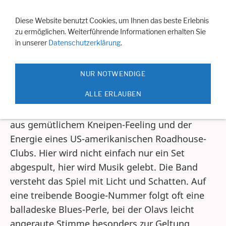
Navigation einblenden
Diese Website benutzt Cookies, um Ihnen das beste Erlebnis
zu ermöglichen. Weiterführende Informationen erhalten Sie
in unserer
Datenschutzerklärung
.
Olav & the Blues Cruise am 14.5. im Culucu
Wenn Olav Kalemba und seine Truppe die
NUR NOTWENDIGE
Bühne betreten, dauert es meist nicht länger
ALLE ERLAUBEN
als zwei Akkorde, bis der Funke überspringt.
Die Atmosphäre ist geprägt von einer Mischung
aus gemütlichem Kneipen-Feeling und der
Energie eines US-amerikanischen Roadhouse-
Clubs. Hier wird nicht einfach nur ein Set
abgespult, hier wird Musik gelebt. Die Band
versteht das Spiel mit Licht und Schatten. Auf
eine treibende Boogie-Nummer folgt oft eine
balladeske Blues-Perle, bei der Olavs leicht
angeraute Stimme besonders zur Geltung