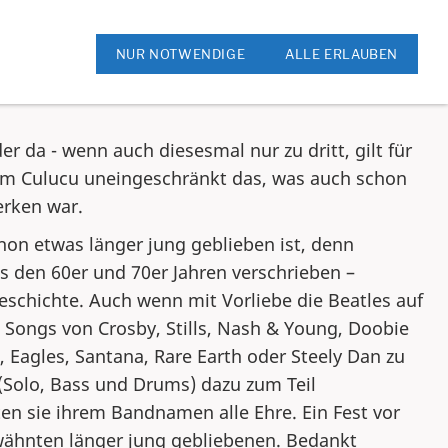
ok
Rock am Kreis
NUR NOTWENDIGE
ALLE ERLAUBEN
 da - wenn auch diesesmal nur zu dritt, gilt für
 im Culucu uneingeschränkt das, was auch schon
erken war.
hon etwas länger jung geblieben ist, denn
s den 60er und 70er Jahren verschrieben –
eschichte. Auch wenn mit Vorliebe die Beatles auf
 Songs von Crosby, Stills, Nash & Young, Doobie
 Eagles, Santana, Rare Earth oder Steely Dan zu
 (Solo, Bass und Drums) dazu zum Teil
n sie ihrem Bandnamen alle Ehre. Ein Fest vor
wähnten länger jung gebliebenen. Bedankt