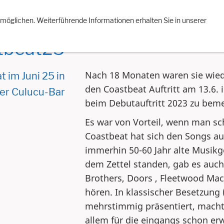
re Aufnahmen
Impressum
Datenschutzerklärung
Facebo
rmöglichen. Weiterführende Informationen erhalten Sie in unserer
tbeat25
Nach 18 Monaten waren sie wieder
 im Juni 25 in
den Coastbeat Auftritt am 13.6.
er Culucu-Bar
beim Debutauftritt 2023 zu bem
Es war von Vorteil, wenn man sc
Coastbeat hat sich den Songs au
immerhin 50-60 Jahr alte Musikg
dem Zettel standen, gab es auch
Brothers, Doors , Fleetwood Mac,
hören. In klassischer Besetzung
mehrstimmig präsentiert, machte
allem für die eingangs schon er