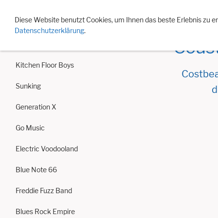
Events 2026
Eventarchiv
Jahreslisten
Besonde
Diese Website benutzt Cookies, um Ihnen das beste Erlebnis zu e
Datenschutzerklärung
.
Coas
Revelation
Kitchen Floor Boys
Costbeat
Sunking
d
Generation X
Go Music
Electric Voodooland
Blue Note 66
Freddie Fuzz Band
Blues Rock Empire